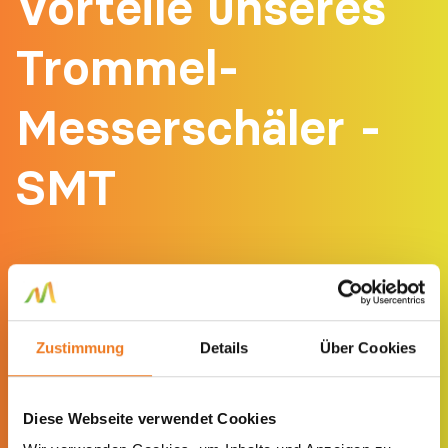
Vorteile unseres
Trommel-
Messerschäler -
SMT
Optimales Schälen.
Regelmäßige Zuführung.
Zustimmung
Details
Über Cookies
Kapazität bis zu 10.000 kg/Stunde.
Hochwertige Materialien.
Diese Webseite verwendet Cookies