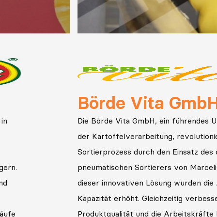
Verbist Aardapp
en in
Verbist Aardappelen (Kartoffeln), ein 
Akteur in der Kartoffelindustrie, arbei
Marcelissen zusammen, um eine komp
Produktionslinie für frische Kartoffel
nd die
aufzubauen. Mit dem Know-how von M
die
Maschinenbau und kontinuierlicher
zur
Wartungsunterstützung erzielte Verbi