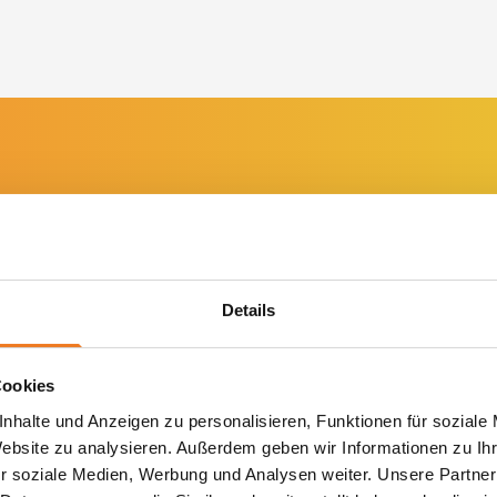
seres
Details
gleichmäßige Bürsten für 
flexible Bedienung ermögl
Cookies
oben
nhalte und Anzeigen zu personalisieren, Funktionen für soziale
einfache Entsorgung von A
chines
Website zu analysieren. Außerdem geben wir Informationen zu I
robuste und wartungsarme
r soziale Medien, Werbung und Analysen weiter. Unsere Partner