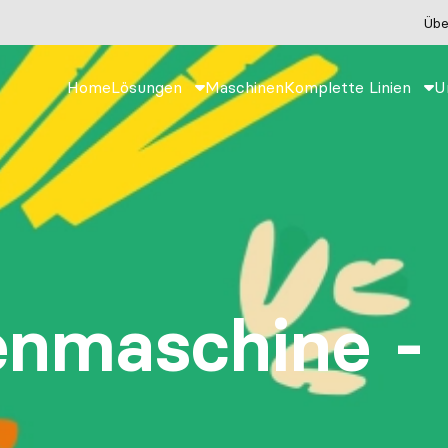
Übe
Home
Lösungen
Maschinen
Komplette Linien
U
enmaschine -