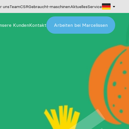
r uns
Team
CSR
Gebraucht-maschinen
Aktuelles
Service
nsere Kunden
Kontakt
Arbeiten bei Marcelissen