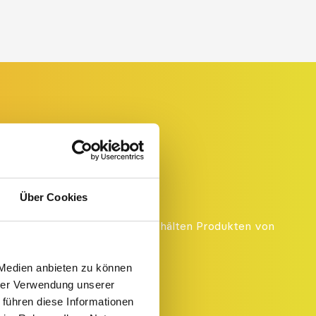
Über Cookies
verbesserte Produktqualität
icht die Nachspeisung von geschälten Produkten von
 Medien anbieten zu können
bfall und Wasser
hrer Verwendung unserer
 Konstruktion
 führen diese Informationen