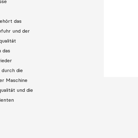
sse
ehört das
ufuhr und der
ualität
n das
wieder
 durch die
der Maschine
ualität und die
ienten