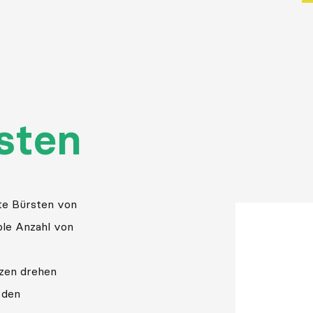
rsten
nte Bürsten von
ble Anzahl von
zen drehen
 den