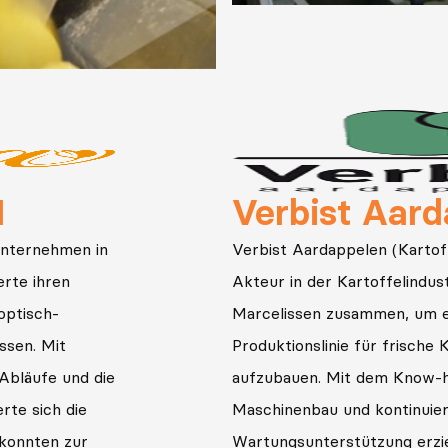
elen
Wernsing G
langjähriger
Die Wernsing Feinkost GmbH
tete mit
Lebensmittelzulieferer in Deu
lette
Effizienz und Qualität ihres 
produkte
verbessern. Durch die Zusa
arcelissen im
den Einsatz unserer innovat
Sortiermaschinen erreichte s
st reibungslose
über 95 % ohne manuelle Ins