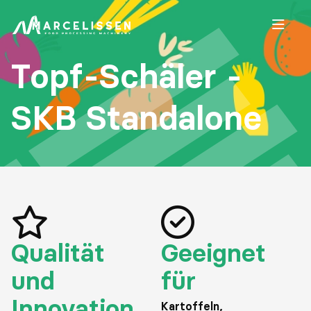
Open
Topf-Schäler -
SKB Standalone
Qualität
Geeignet
und
für
Innovation
Kartoffeln,