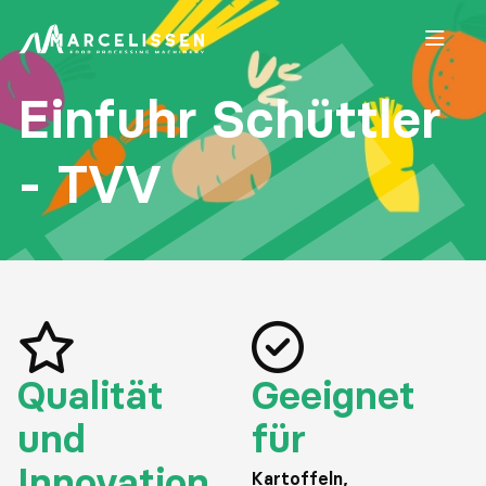
Open
Einfuhr Schüttler
- TVV
Qualität
Geeignet
und
für
Innovation
Kartoffeln,