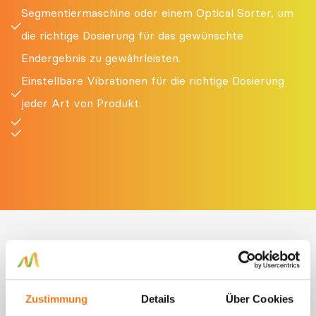
Segmentiermaschine oder einem Optical Sorter, um
die richtige Dosierung für das gewünschte
Endergebnis zu gewährleisten.
Einstellbare Vibrationen für die richtige Dosierung
jeder Art von Produkt.
Was unsere
Zustimmung
Details
Über Cookies